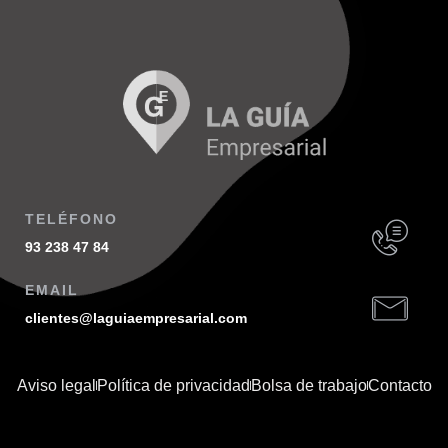
500,00
€
Bird House Cuckoo Clock
TELÉFONO
93 238 47 84
EMAIL
clientes@laguiaempresarial.com
Aviso legal
Política de privacidad
Bolsa de trabajo
Contacto