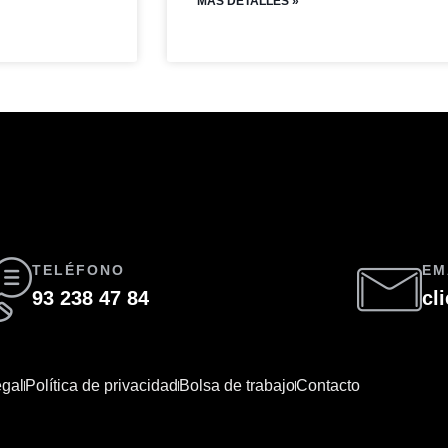
MAS DETALLES »
TELÉFONO
EM
93 238 47 84
cl
egal
Política de privacidad
Bolsa de trabajo
Contacto