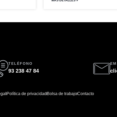
MAS DETALLES »
TELÉFONO
EM
93 238 47 84
cl
egal
Política de privacidad
Bolsa de trabajo
Contacto