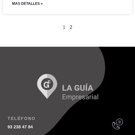
MAS DETALLES »
1
2
TELÉFONO
93 238 47 84